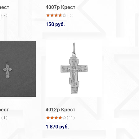
рест
4007р Крест
( 7 )
( 6 )
150 руб.
рест
4012р Крест
( 1 )
( 11 )
1 870 руб.