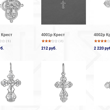
 Крест
4001р Крест
4002р К
( 5 )
( 2 )
уб.
212 руб.
2 220 ру