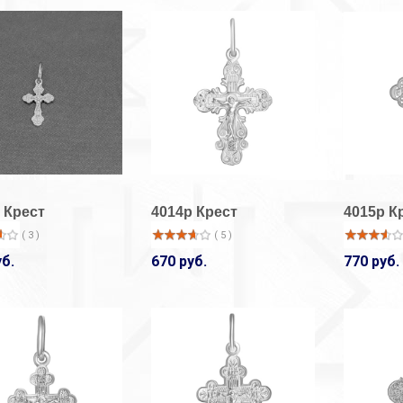
 Крест
4014р Крест
4015р К
( 3 )
( 5 )
уб.
670 руб.
770 руб.