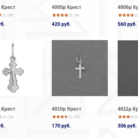
 Крест
4005р Крест
4006р К
( 8 )
( 9 )
уб.
420 руб.
560 руб.
 Крест
4010р Крест
4011р К
( 3 )
( 5 )
уб.
170 руб.
306 руб.