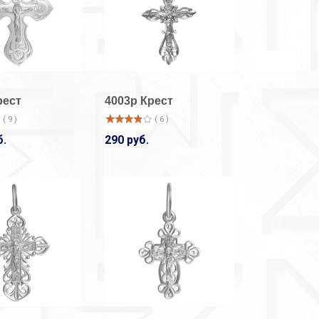
рест
4003р Крест
( 9 )
( 6 )
б.
290 руб.