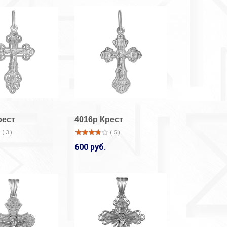
рест
4016р Крест
( 3 )
( 5 )
600 руб.