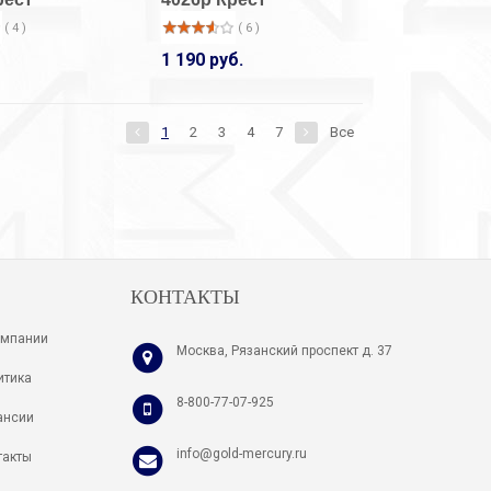
( 4 )
( 6 )
33-14001/1
33-24002/1
Кольцо
Серьги
1 190 руб.
( 7 )
( 8 )
920 руб.
3 380 руб.
1
2
3
4
7
Все
КОНТАКТЫ
омпании
Москва, Рязанский проспект д. 37
итика
8-800-77-07-925
ансии
info@gold-mercury.ru
такты