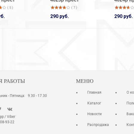
( 5 )
( 7 )
33-14001/1
33-14001/1
Кольцо
Кольцо
уб.
290 руб.
290 руб.
( 11 )
( 3 )
920 руб.
920 руб.
Я РАБОТЫ
МЕНЮ
Главная
О к
ник - Пятница: 9.30 - 17.30
Каталог
Пол
Новости
Вак
 / Viber
08-93-22
Распродажа
Кон