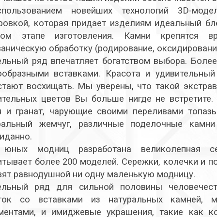
пользованием новейших технологий 3D-моде
ровкой, которая придает изделиям идеальный бл
ом этапе изготовления. Камни крепятся в
ваническую обработку (родирование, оксидирование 
льный ряд впечатляет богатством выбора. Более
ообразными вставками. Красота и удивительны
стают восхищать. Мы уверены, что такой экстрав
ительных цветов Вы больше нигде не встретите.
н и гранат, чарующие своими переливами топазы 
ральный жемчуг, различные поделочные камни
иданно.
юных модниц разработана великолепная се
итывает более 200 моделей. Сережки, колечки и 
вят равнодушной ни одну маленькую модницу.
льный ряд для сильной половины человечест
ток со вставками из натуральных камней, 
ментами, и имиджевые украшения, такие как к