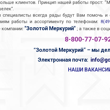
больше клиентов. Принцип нашей работы прост: “
шелек”.
 специалисты всегда рады будут Вам помочь и
виям работы и ассортименту по телефонам:
8(49
"
Золотой Меркурий
"
е компании:
; а также в со
8-800-77-07-9
33-14001-амет
“Золотой Меркурий” – мы дел
Кольцо
Электронная почта
:
info@go
( 2 )
1 380 руб.
НАШИ ВАКАНСИ
33-14002/1
Кольцо
( 3 )
2 050 руб.