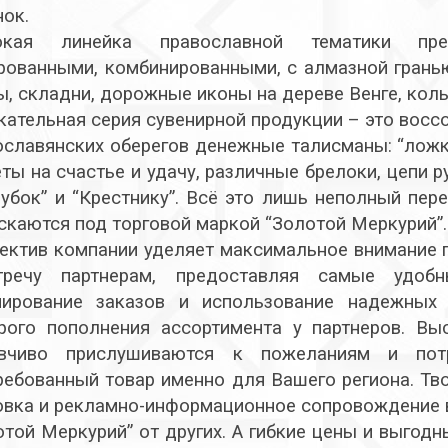
нок.
окая линейка православной тематики пре
рованными, комбинированными, с алмазной гранью
ы, складни, дорожные иконы на дереве Венге, коль
кательная серия сувенирной продукции – это восс
ославянских оберегов денежные талисманы: “ложк
ты на счастье и удачу, различные брелоки, цепи р
зубок” и “Крестнику”. Всё это лишь неполный пер
скаются под торговой маркой “Золотой Меркурий”.
ектив компании уделяет максимальное внимание п
тречу партнерам, предоставляя самые удоб
ирование заказов и использование надежных 
рого пополнения ассортимента у партнеров. В
вчиво прислушиваются к пожеланиям и потр
ребованный товар именно для Вашего региона. Тв
овка и рекламно-информационное сопровождение 
отой Меркурий” от других. А гибкие цены и выгод