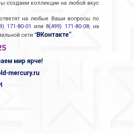
Мы создаем коллекции на любой вкус
 ответят на любые Ваши вопросы по
9) 171-80-01
или
8(499) 171-80-08
; на
ВКонтакте
”
циальной сети
“
.
25
аем мир ярче!
ld-mercury.ru
И