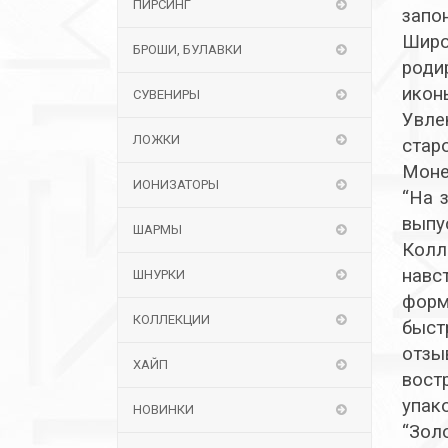
ПИРСИНГ
запо
Шир
БРОШИ, БУЛАВКИ
роди
икон
СУВЕНИРЫ
Увле
ЛОЖКИ
стар
Моне
ИОНИЗАТОРЫ
“На 
выпу
ШАРМЫ
Колл
навс
ШНУРКИ
форм
КОЛЛЕКЦИИ
быст
отзы
ХАЙП
вост
упак
НОВИНКИ
“Зол