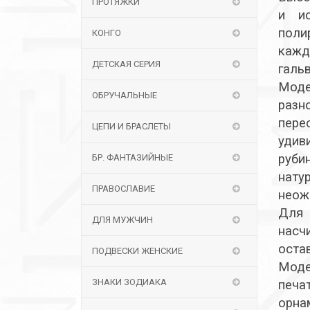
ПРОТЯЖКИ
и ис
поли
КОНГО
кажд
ДЕТСКАЯ СЕРИЯ
галь
Моде
ОБРУЧАЛЬНЫЕ
разн
пере
ЦЕПИ И БРАСЛЕТЫ
удив
руби
БР. ФАНТАЗИЙНЫЕ
нату
ПРАВОСЛАВИЕ
неож
Для 
ДЛЯ МУЖЧИН
насч
оста
ПОДВЕСКИ ЖЕНСКИЕ
Моде
ЗНАКИ ЗОДИАКА
печа
орна