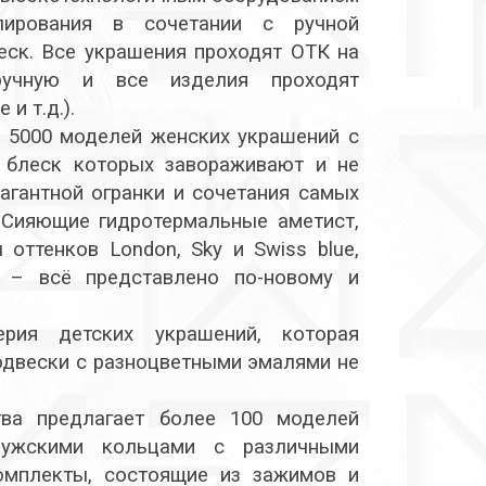
лирования в сочетании с ручной
еск. Все украшения проходят ОТК на
ручную и все изделия проходят
и т.д.).
 5000 моделей женских украшений с
й блеск которых завораживают и не
агантной огранки и сочетания самых
 Сияющие гидротермальные аметист,
оттенков London, Sky и Swiss blue,
 – всё представлено по-новому и
рия детских украшений, которая
подвески с разноцветными эмалями не
ва предлагает более 100 моделей
мужскими кольцами с различными
омплекты, состоящие из зажимов и