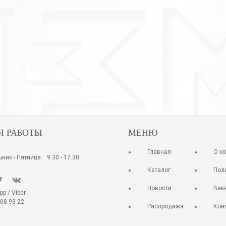
33-14001/1
Кольцо
( 11 )
920 руб.
Я РАБОТЫ
МЕНЮ
Главная
О к
ник - Пятница: 9.30 - 17.30
Каталог
Пол
Новости
Вак
 / Viber
08-93-22
Распродажа
Кон