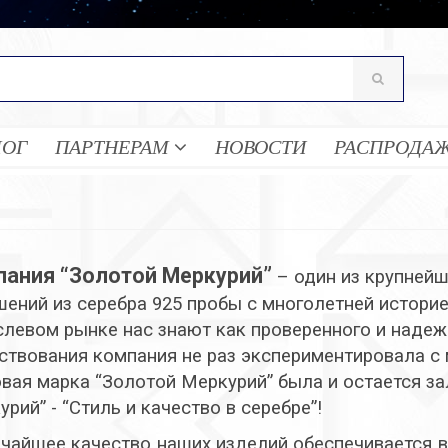
ЛОГ
ПАРТНЕРАМ
НОВОСТИ
РАСПРОДА
пания “Золотой Меркурий”
– один из крупней
шений из серебра 925 пробы с многолетней историей
слевом рынке нас знают как проверенного и надежн
ствования компания не раз экспериментировала с 
овая марка “Золотой Меркурий” была и остается за
рий” - “Стиль и качество в серебре”!
чайшее качество наших изделий обеспечивается 