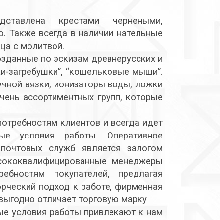
дставлена крестами чернеными,
. Также всегда в наличии нательные
ца с молитвой.
озданные по эскизам древнерусских и
и-загребушки”, “кошельковые мыши”.
учной вязки, ионизаторы воды, ложки
ечень ассортиментных групп, которые
отребностям клиентов и всегда идет
ные условия работы. Оперативное
почтовых служб является залогом
ысококвалифицированные менеджеры
ебностям покупателей, предлагая
орческий подход к работе, фирменная
выгодно отличает торговую марку
ные условия работы привлекают к нам